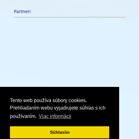
Partneri
Tento web používa súbory cookies.
Copyright © 2018 Grikas s.r.o. | Všetky práva
Prehliadaním webu vyjadrujete súhlas s ich
vyhradené. | Created by
Grafitek.sk s.r.o.
používaním.
Viac informácii
Zásady spracovania a ochrany osobných
údajov
|
Zásady používania súborov cookie
Súhlasím